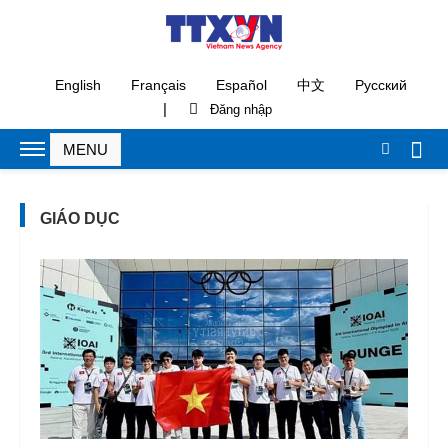
English
Français
Español
中文
Русский
|
GIÁO DỤC