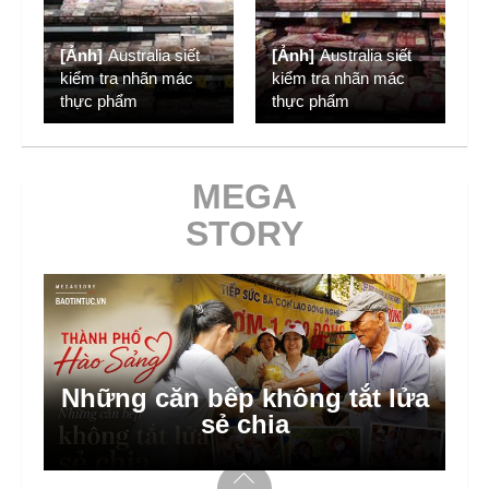
[Ảnh]
Australia siết
[Ảnh]
Australia siết
kiểm tra nhãn mác
kiểm tra nhãn mác
thực phẩm
thực phẩm
MEGA
STORY
Những căn bếp không tắt lửa
sẻ chia