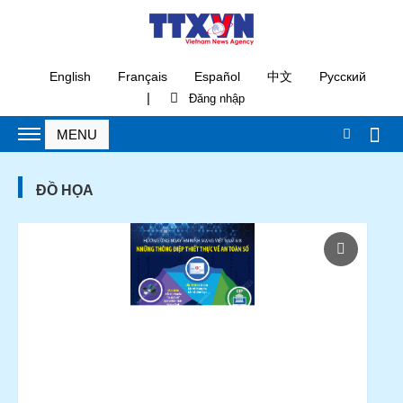
English
Français
Español
中文
Русский
|
ĐỒ HỌA