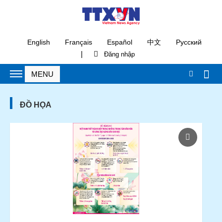
English
Français
Español
中文
Русский
|
ĐỒ HỌA