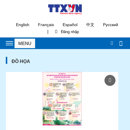
English
Français
Español
中文
Русский
|
ĐỒ HỌA